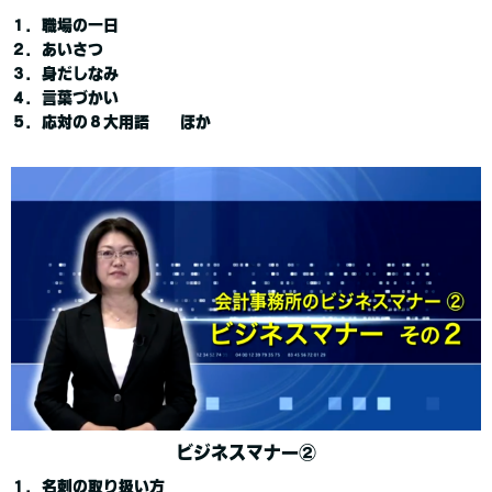
１．職場の一日
２．あいさつ
３．身だしなみ
４．言葉づかい
５．応対の８大用語 ほか
ビジネスマナー②
１．名刺の取り扱い方