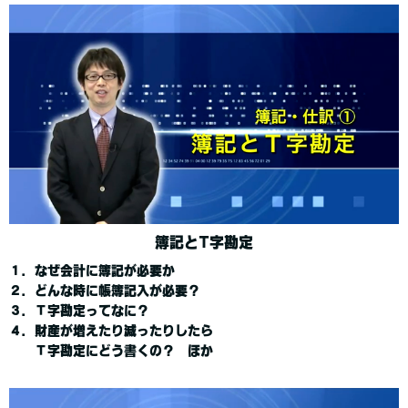
簿記とT字勘定
１．なぜ会計に簿記が必要か
２．どんな時に帳簿記入が必要？
３．Ｔ字勘定ってなに？
４．財産が増えたり減ったりしたら
Ｔ字勘定にどう書くの？ ほか