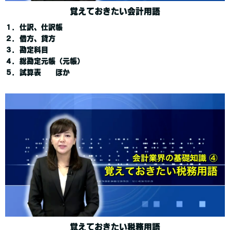
覚えておきたい会計用語
１．仕訳、仕訳帳
２．借方、貸方
３．勘定科目
４．総勘定元帳（元帳）
５．試算表 ほか
覚えておきたい税務用語