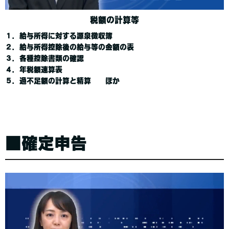
税額の計算等
１．給与所得に対する源泉徴収簿
２．給与所得控除後の給与等の金額の表
３．各種控除書類の確認
４．年税額速算表
５．過不足額の計算と精算 ほか
■確定申告