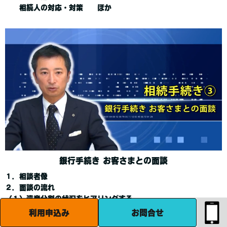
相続人の対応・対策 ほか
銀行手続き お客さまとの面談
１．相談者像
２．面談の流れ
（１）遺産分割の状況をヒアリングする
（２）相談者に遺産分割に必要な
利用申込み
お問合せ
法的知識を説明する ほか